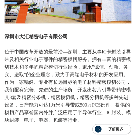
深圳市大汇精密电子有限公司
位于中国改革开放的最前沿—深圳，主要从事
IC
卡封装引导
带及相关行业电子部件的精密模切服务。拥有丰富的精密模
切技术和多年的精密模切行业经验，秉承
"
诚信、创新、务
实、进取
"
的企业理念，致力于高端电子材料的开发应用。
作为一家稳健、专业有长远目标的电子材料精密模切公司，
我们配有完善、先进的生产场所，开发出芯片引导带精密模
具
8
套及精密分条机，精密模切机，精密分切机等多种先进
设备，日产能力可达
1
万米引导带或
500
万
PCS
部件。提供的
模切产品享誉国内外并广泛应用于半导体行业、
IC
封装、模
块封装、电子、电器、包装等行业。