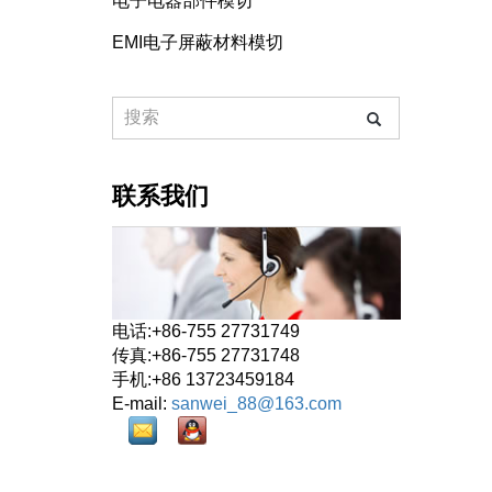
电子电器部件模切
EMI电子屏蔽材料模切
联系我们
电话:+86-755 27731749
传真:+86-755 27731748
手机:+86 13723459184
E-mail:
sanwei_88@163.com