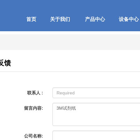
首页
关于我们
产品中心
设备中心
反馈
联系人 :
留言内容:
公司名称: